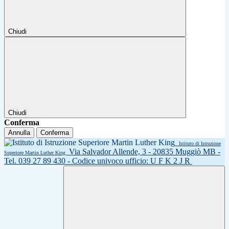
Chiudi
Chiudi
Conferma
Annulla
Conferma
Istituto di Istruzione
Via Salvador Allende, 3 - 20835 Muggiò MB -
Superiore Martin Luther King
Tel. 039 27 89 430 - Codice univoco ufficio: U F K 2 J R