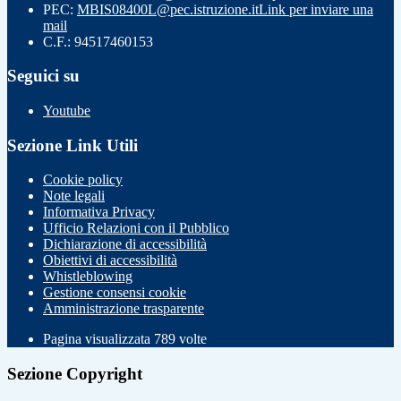
PEC:
MBIS08400L@pec.istruzione.it
Link per inviare una
mail
C.F.: 94517460153
Seguici su
Youtube
Sezione Link Utili
Cookie policy
Note legali
Informativa Privacy
Ufficio Relazioni con il Pubblico
Dichiarazione di accessibilità
Obiettivi di accessibilità
Whistleblowing
Gestione consensi cookie
Amministrazione trasparente
Pagina visualizzata
789
volte
Sezione Copyright