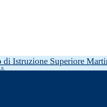
to di Istruzione Superiore Mar
J R