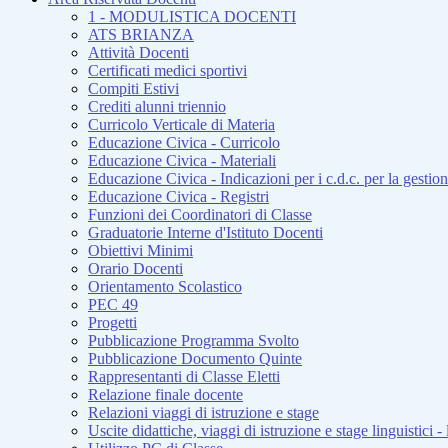
1 - MODULISTICA DOCENTI
ATS BRIANZA
Attività Docenti
Certificati medici sportivi
Compiti Estivi
Crediti alunni triennio
Curricolo Verticale di Materia
Educazione Civica - Curricolo
Educazione Civica - Materiali
Educazione Civica - Indicazioni per i c.d.c. per la gesti
Educazione Civica - Registri
Funzioni dei Coordinatori di Classe
Graduatorie Interne d'Istituto Docenti
Obiettivi Minimi
Orario Docenti
Orientamento Scolastico
PEC 49
Progetti
Pubblicazione Programma Svolto
Pubblicazione Documento Quinte
Rappresentanti di Classe Eletti
Relazione finale docente
Relazioni viaggi di istruzione e stage
Uscite didattiche, viaggi di istruzione e stage linguistici -