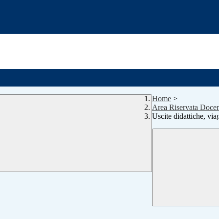
Home
>
Area Riservata Docen
Uscite didattiche, viag