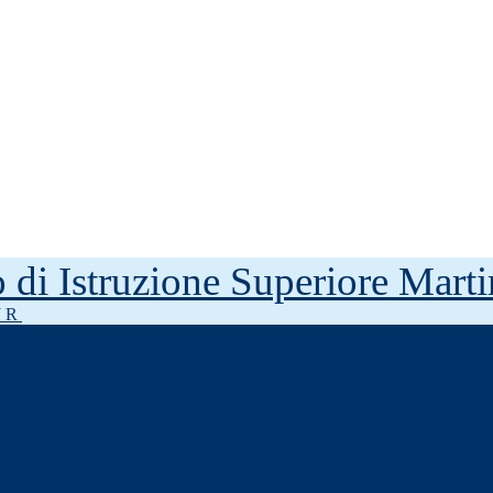
to di Istruzione Superiore Mar
J R