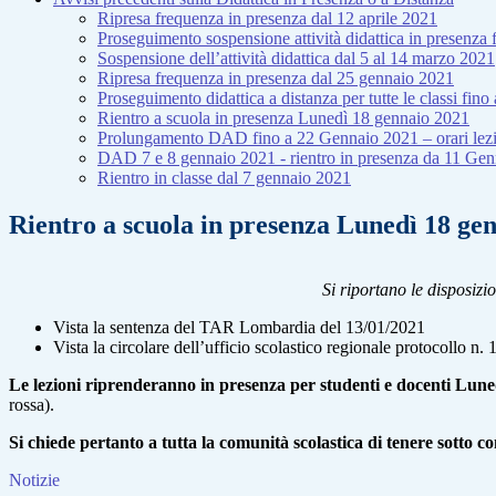
Ripresa frequenza in presenza dal 12 aprile 2021
Proseguimento sospensione attività didattica in presenza
Sospensione dell’attività didattica dal 5 al 14 marzo 2021
Ripresa frequenza in presenza dal 25 gennaio 2021
Proseguimento didattica a distanza per tutte le classi fin
Rientro a scuola in presenza Lunedì 18 gennaio 2021
Prolungamento DAD fino a 22 Gennaio 2021 – orari lezion
DAD 7 e 8 gennaio 2021 - rientro in presenza da 11 Ge
Rientro in classe dal 7 gennaio 2021
Rientro a scuola in presenza Lunedì 18 ge
Si riportano le disposizi
Vista la sentenza del TAR Lombardia del 13/01/2021
Vista la circolare dell’ufficio scolastico regionale protocollo 
Le lezioni riprenderanno in presenza per studenti e docenti Lun
rossa).
Si chiede pertanto a tutta la comunità scolastica di tenere sotto co
Notizie