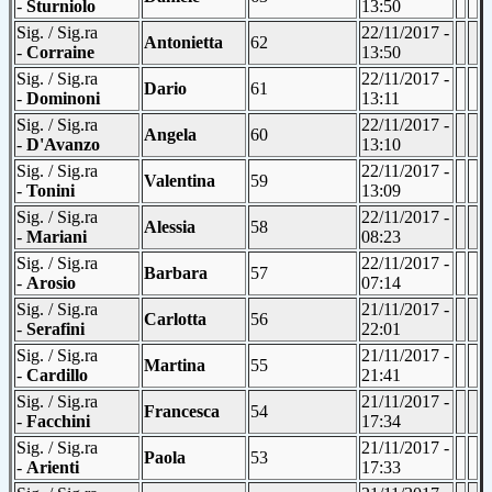
-
Sturniolo
13:50
Sig. / Sig.ra
22/11/2017 -
Antonietta
62
-
Corraine
13:50
Sig. / Sig.ra
22/11/2017 -
Dario
61
-
Dominoni
13:11
Sig. / Sig.ra
22/11/2017 -
Angela
60
-
D'Avanzo
13:10
Sig. / Sig.ra
22/11/2017 -
Valentina
59
-
Tonini
13:09
Sig. / Sig.ra
22/11/2017 -
Alessia
58
-
Mariani
08:23
Sig. / Sig.ra
22/11/2017 -
Barbara
57
-
Arosio
07:14
Sig. / Sig.ra
21/11/2017 -
Carlotta
56
-
Serafini
22:01
Sig. / Sig.ra
21/11/2017 -
Martina
55
-
Cardillo
21:41
Sig. / Sig.ra
21/11/2017 -
Francesca
54
-
Facchini
17:34
Sig. / Sig.ra
21/11/2017 -
Paola
53
-
Arienti
17:33