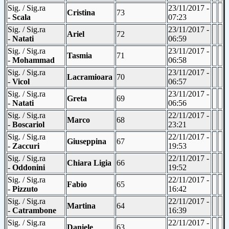
Sig. / Sig.ra
23/11/2017 -
Cristina
73
-
Scala
07:23
Sig. / Sig.ra
23/11/2017 -
Ariel
72
-
Natati
06:59
Sig. / Sig.ra
23/11/2017 -
Tasmia
71
-
Mohammad
06:58
Sig. / Sig.ra
23/11/2017 -
Lacramioara
70
-
Vicol
06:57
Sig. / Sig.ra
23/11/2017 -
Greta
69
-
Natati
06:56
Sig. / Sig.ra
22/11/2017 -
Marco
68
-
Boscariol
23:21
Sig. / Sig.ra
22/11/2017 -
Giuseppina
67
-
Zaccuri
19:53
Sig. / Sig.ra
22/11/2017 -
Chiara Ligia
66
-
Oddonini
19:52
Sig. / Sig.ra
22/11/2017 -
Fabio
65
-
Pizzuto
16:42
Sig. / Sig.ra
22/11/2017 -
Martina
64
-
Catrambone
16:39
Sig. / Sig.ra
22/11/2017 -
Daniele
63