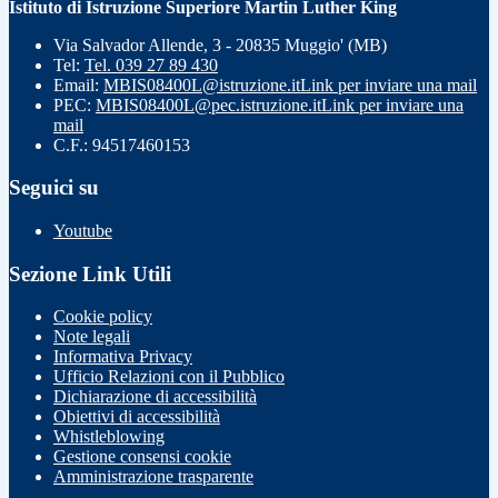
Istituto di Istruzione Superiore Martin Luther King
Via Salvador Allende, 3 - 20835 Muggio' (MB)
Tel:
Tel. 039 27 89 430
Email:
MBIS08400L@istruzione.it
Link per inviare una mail
PEC:
MBIS08400L@pec.istruzione.it
Link per inviare una
mail
C.F.: 94517460153
Seguici su
Youtube
Sezione Link Utili
Cookie policy
Note legali
Informativa Privacy
Ufficio Relazioni con il Pubblico
Dichiarazione di accessibilità
Obiettivi di accessibilità
Whistleblowing
Gestione consensi cookie
Amministrazione trasparente