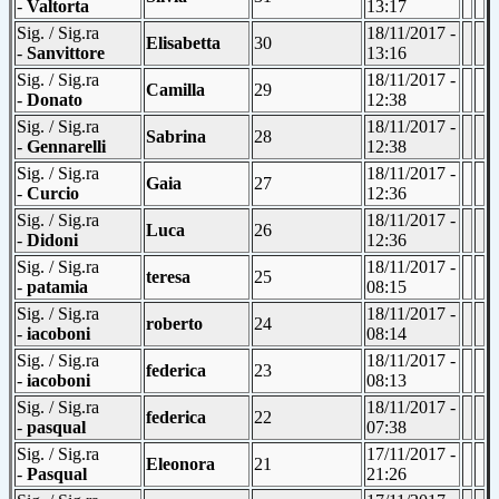
-
Valtorta
13:17
Sig. / Sig.ra
18/11/2017 -
Elisabetta
30
-
Sanvittore
13:16
Sig. / Sig.ra
18/11/2017 -
Camilla
29
-
Donato
12:38
Sig. / Sig.ra
18/11/2017 -
Sabrina
28
-
Gennarelli
12:38
Sig. / Sig.ra
18/11/2017 -
Gaia
27
-
Curcio
12:36
Sig. / Sig.ra
18/11/2017 -
Luca
26
-
Didoni
12:36
Sig. / Sig.ra
18/11/2017 -
teresa
25
-
patamia
08:15
Sig. / Sig.ra
18/11/2017 -
roberto
24
-
iacoboni
08:14
Sig. / Sig.ra
18/11/2017 -
federica
23
-
iacoboni
08:13
Sig. / Sig.ra
18/11/2017 -
federica
22
-
pasqual
07:38
Sig. / Sig.ra
17/11/2017 -
Eleonora
21
-
Pasqual
21:26