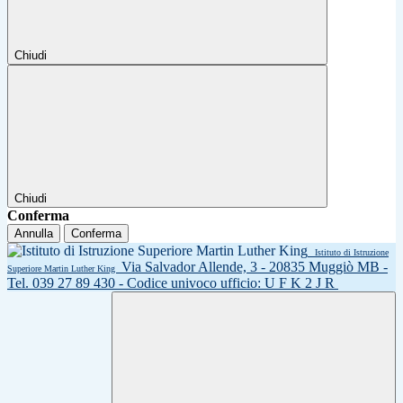
Chiudi
Chiudi
Conferma
Annulla
Conferma
Istituto di Istruzione
Via Salvador Allende, 3 - 20835 Muggiò MB -
Superiore Martin Luther King
Tel. 039 27 89 430 - Codice univoco ufficio: U F K 2 J R