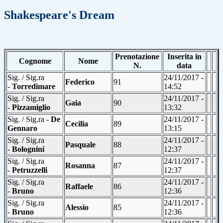
Shakespeare's Dream
Prenotazione
Inserita in
Cognome
Nome
N.
data
Sig. / Sig.ra
24/11/2017 -
Federico
91
-
Torredimare
14:52
Sig. / Sig.ra
24/11/2017 -
Gaia
90
-
Pizzamiglio
13:32
Sig. / Sig.ra -
De
24/11/2017 -
Cecilia
89
Gennaro
13:15
Sig. / Sig.ra
24/11/2017 -
Pasquale
88
-
Bolognini
12:37
Sig. / Sig.ra
24/11/2017 -
Rosanna
87
-
Petruzzelli
12:37
Sig. / Sig.ra
24/11/2017 -
Raffaele
86
-
Bruno
12:36
Sig. / Sig.ra
24/11/2017 -
Alessio
85
-
Bruno
12:36