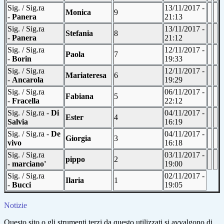
Sig. / Sig.ra
13/11/2017 -
Monica
9
-
Panera
21:13
Sig. / Sig.ra
13/11/2017 -
Stefania
8
-
Panera
21:12
Sig. / Sig.ra
12/11/2017 -
Paola
7
-
Borin
19:33
Sig. / Sig.ra
12/11/2017 -
Mariateresa
6
-
Ancarola
19:29
Sig. / Sig.ra
06/11/2017 -
Fabiana
5
-
Fracella
22:12
Sig. / Sig.ra -
Di
04/11/2017 -
Ester
4
Salvia
16:19
Sig. / Sig.ra -
De
04/11/2017 -
Giorgia
3
vivo
16:18
Sig. / Sig.ra
03/11/2017 -
pippo
2
-
marciano'
19:00
Sig. / Sig.ra
02/11/2017 -
Ilaria
1
-
Bucci
19:05
Notizie
Questo sito o gli strumenti terzi da questo utilizzati si avvalgono di