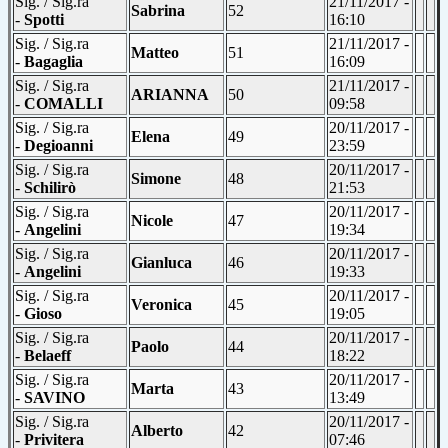
Sig. / Sig.ra
21/11/2017 -
Sabrina
52
-
Spotti
16:10
Sig. / Sig.ra
21/11/2017 -
Matteo
51
-
Bagaglia
16:09
Sig. / Sig.ra
21/11/2017 -
ARIANNA
50
-
COMALLI
09:58
Sig. / Sig.ra
20/11/2017 -
Elena
49
-
Degioanni
23:59
Sig. / Sig.ra
20/11/2017 -
Simone
48
-
Schilirò
21:53
Sig. / Sig.ra
20/11/2017 -
Nicole
47
-
Angelini
19:34
Sig. / Sig.ra
20/11/2017 -
Gianluca
46
-
Angelini
19:33
Sig. / Sig.ra
20/11/2017 -
Veronica
45
-
Gioso
19:05
Sig. / Sig.ra
20/11/2017 -
Paolo
44
-
Belaeff
18:22
Sig. / Sig.ra
20/11/2017 -
Marta
43
-
SAVINO
13:49
Sig. / Sig.ra
20/11/2017 -
Alberto
42
-
Privitera
07:46