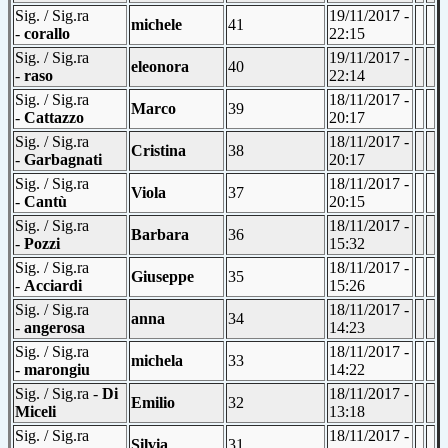
Sig. / Sig.ra
19/11/2017 -
michele
41
-
corallo
22:15
Sig. / Sig.ra
19/11/2017 -
eleonora
40
-
raso
22:14
Sig. / Sig.ra
18/11/2017 -
Marco
39
-
Cattazzo
20:17
Sig. / Sig.ra
18/11/2017 -
Cristina
38
-
Garbagnati
20:17
Sig. / Sig.ra
18/11/2017 -
Viola
37
-
Cantù
20:15
Sig. / Sig.ra
18/11/2017 -
Barbara
36
-
Pozzi
15:32
Sig. / Sig.ra
18/11/2017 -
Giuseppe
35
-
Acciardi
15:26
Sig. / Sig.ra
18/11/2017 -
anna
34
-
angerosa
14:23
Sig. / Sig.ra
18/11/2017 -
michela
33
-
marongiu
14:22
Sig. / Sig.ra -
Di
18/11/2017 -
Emilio
32
Miceli
13:18
Sig. / Sig.ra
18/11/2017 -
Silvia
31