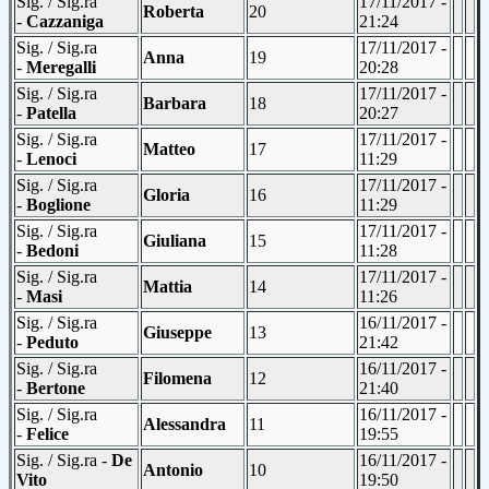
Sig. / Sig.ra
17/11/2017 -
Roberta
20
-
Cazzaniga
21:24
Sig. / Sig.ra
17/11/2017 -
Anna
19
-
Meregalli
20:28
Sig. / Sig.ra
17/11/2017 -
Barbara
18
-
Patella
20:27
Sig. / Sig.ra
17/11/2017 -
Matteo
17
-
Lenoci
11:29
Sig. / Sig.ra
17/11/2017 -
Gloria
16
-
Boglione
11:29
Sig. / Sig.ra
17/11/2017 -
Giuliana
15
-
Bedoni
11:28
Sig. / Sig.ra
17/11/2017 -
Mattia
14
-
Masi
11:26
Sig. / Sig.ra
16/11/2017 -
Giuseppe
13
-
Peduto
21:42
Sig. / Sig.ra
16/11/2017 -
Filomena
12
-
Bertone
21:40
Sig. / Sig.ra
16/11/2017 -
Alessandra
11
-
Felice
19:55
Sig. / Sig.ra -
De
16/11/2017 -
Antonio
10
Vito
19:50