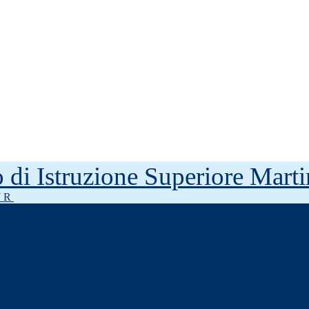
to di Istruzione Superiore Mar
J R