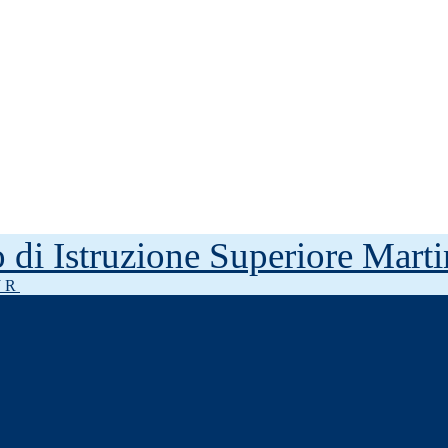
to di Istruzione Superiore Mar
J R