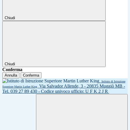
Chiudi
Chiudi
Conferma
Annulla
Conferma
Istituto di Istruzione
Via Salvador Allende, 3 - 20835 Muggiò MB -
Superiore Martin Luther King
Tel. 039 27 89 430 - Codice univoco ufficio: U F K 2 J R