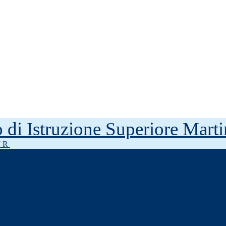
to di Istruzione Superiore Mar
J R