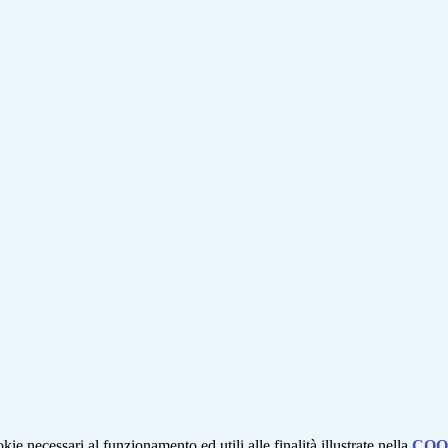
kie necessari al funzionamento ed utili alle finalità illustrate nella
COO