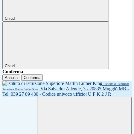
Chiudi
Chiudi
Conferma
Annulla
Conferma
Istituto di Istruzione
Via Salvador Allende, 3 - 20835 Muggiò MB -
Superiore Martin Luther King
Tel. 039 27 89 430 - Codice univoco ufficio: U F K 2 J R