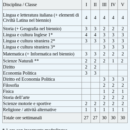
Disciplina / Classe
I
II
III
IV
V
Lingua e letteratura italiana (+ elementi di
4
4
4
4
4
Civiltà Latina nel biennio)
Storia (+ Geografia nel biennio)
3
3
2
2
2
Lingua e cultura Inglese 1*
4
4
3
3
3
Lingua e cultura straniera 2*
3
3
3
3
3
Lingua e cultura straniera 3*
3
3
3
Matematica (+ Informatica nel biennio)
3
3
2
2
2
Scienze Naturali **
2
2
2
1
2
Diritto
2
2
Economia Politica
3
3
Diritto ed Economia Politica
3
3
3
Filosofia
2
2
2
Fisica
1
2
1
Storia dell’arte
2
2
2
Scienze motorie e sportive
2
2
2
2
2
Religione / attività alternative
1
1
1
1
1
Totale ore settimanali
27
27
30
30
30