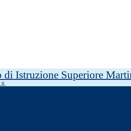
to di Istruzione Superiore Mar
J R