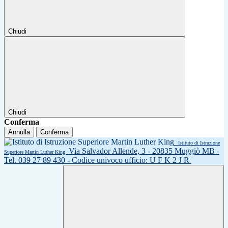
Chiudi
Chiudi
Conferma
Annulla
Conferma
Istituto di Istruzione
Via Salvador Allende, 3 - 20835 Muggiò MB -
Superiore Martin Luther King
Tel. 039 27 89 430 - Codice univoco ufficio: U F K 2 J R