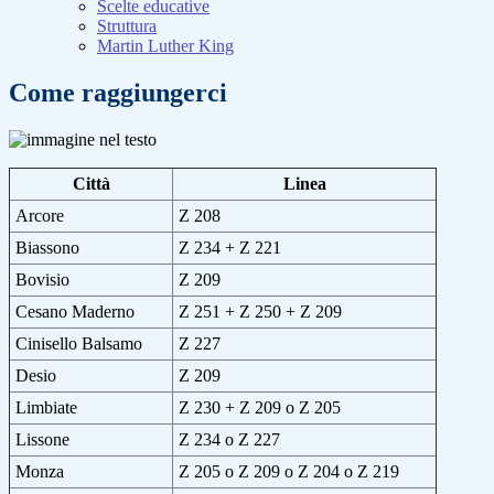
Scelte educative
Struttura
Martin Luther King
Come raggiungerci
Città
Linea
Arcore
Z 208
Biassono
Z 234 + Z 221
Bovisio
Z 209
Cesano Maderno
Z 251 + Z 250 + Z 209
Cinisello Balsamo
Z 227
Desio
Z 209
Limbiate
Z 230 + Z 209 o Z 205
Lissone
Z 234 o Z 227
Monza
Z 205 o Z 209 o Z 204 o Z 219