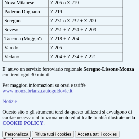
Nova Milanese
Z 205 o Z 219
Paderno Dugnano
Z 219
Seregno
Z 231 o Z 232 + Z 209
Seveso
Z 251 + Z 250 + Z 209
Taccona (Muggio')
Z 218 + Z 204
Varedo
Z 205
Vedano
Z 204 + Z 234 + Z 221
E' attivo un servizio ferroviario regionale
Seregno-Lissone-Monza
con treni ogni 30 minuti
Per maggiori informazioni su orari e tariffe
www.monzabrianza.autoguidovie.it
Notizie
Questo sito o gli strumenti terzi da questo utilizzati si avvalgono di
cookie necessari al funzionamento ed utili alle finalità illustrate nella
COOKIE POLICY
.
Personalizza
Rifiuta tutti
i cookies
Accetta tutti
i cookies