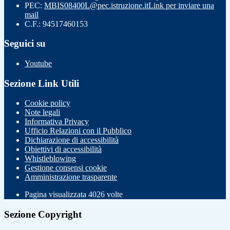
PEC:
MBIS08400L@pec.istruzione.it
Link per inviare una
mail
C.F.: 94517460153
Seguici su
Youtube
Sezione Link Utili
Cookie policy
Note legali
Informativa Privacy
Ufficio Relazioni con il Pubblico
Dichiarazione di accessibilità
Obiettivi di accessibilità
Whistleblowing
Gestione consensi cookie
Amministrazione trasparente
Pagina visualizzata
4026
volte
Sezione Copyright