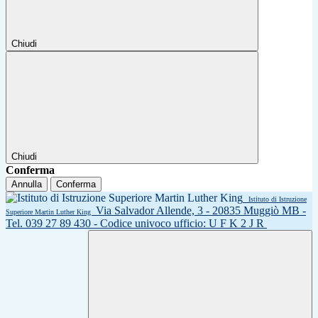
Chiudi
Chiudi
Conferma
Annulla
Conferma
Istituto di Istruzione
Via Salvador Allende, 3 - 20835 Muggiò MB -
Superiore Martin Luther King
Tel. 039 27 89 430 - Codice univoco ufficio: U F K 2 J R