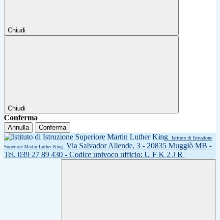
Chiudi
Chiudi
Conferma
Annulla
Conferma
Istituto di Istruzione
Via Salvador Allende, 3 - 20835 Muggiò MB -
Superiore Martin Luther King
Tel. 039 27 89 430 - Codice univoco ufficio: U F K 2 J R