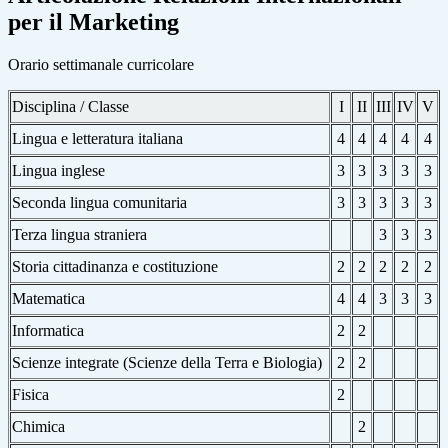
per il Marketing
Orario settimanale curricolare
Disciplina / Classe
I
II
III
IV
V
Lingua e letteratura italiana
4
4
4
4
4
Lingua inglese
3
3
3
3
3
Seconda lingua comunitaria
3
3
3
3
3
Terza lingua straniera
3
3
3
Storia cittadinanza e costituzione
2
2
2
2
2
Matematica
4
4
3
3
3
Informatica
2
2
Scienze integrate
(Scienze della Terra e Biologia)
2
2
Fisica
2
Chimica
2