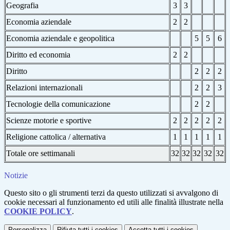
Geografia
3
3
Economia aziendale
2
2
Economia aziendale e geopolitica
5
5
6
Diritto ed economia
2
2
Diritto
2
2
2
Relazioni internazionali
2
2
3
Tecnologie della comunicazione
2
2
Scienze motorie e sportive
2
2
2
2
2
Religione cattolica / alternativa
1
1
1
1
1
Totale ore settimanali
32
32
32
32
32
Notizie
Questo sito o gli strumenti terzi da questo utilizzati si avvalgono di
cookie necessari al funzionamento ed utili alle finalità illustrate nella
COOKIE POLICY
.
Personalizza
Rifiuta tutti
i cookies
Accetta tutti
i cookies