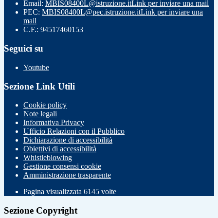
Email:
MBIS08400L@istruzione.it
Link per inviare una mail
PEC:
MBIS08400L@pec.istruzione.it
Link per inviare una
mail
C.F.: 94517460153
Seguici su
Youtube
Sezione Link Utili
Cookie policy
Note legali
Informativa Privacy
Ufficio Relazioni con il Pubblico
Dichiarazione di accessibilità
Obiettivi di accessibilità
Whistleblowing
Gestione consensi cookie
Amministrazione trasparente
Pagina visualizzata
6145
volte
Sezione Copyright