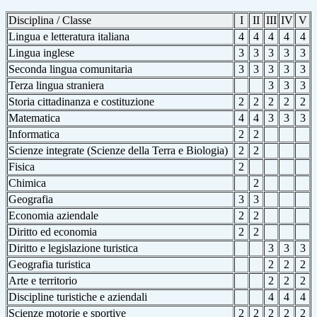
Disciplina / Classe
I
II
III
IV
V
Lingua e letteratura italiana
4
4
4
4
4
Lingua inglese
3
3
3
3
3
Seconda lingua comunitaria
3
3
3
3
3
Terza lingua straniera
3
3
3
Storia cittadinanza e costituzione
2
2
2
2
2
Matematica
4
4
3
3
3
Informatica
2
2
Scienze integrate
(Scienze della Terra e Biologia)
2
2
Fisica
2
Chimica
2
Geografia
3
3
Economia aziendale
2
2
Diritto ed economia
2
2
Diritto e legislazione turistica
3
3
3
Geografia turistica
2
2
2
Arte e territorio
2
2
2
Discipline turistiche e aziendali
4
4
4
Scienze motorie e sportive
2
2
2
2
2