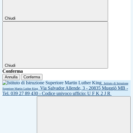
Chiudi
Chiudi
Conferma
Annulla
Conferma
Istituto di Istruzione
Via Salvador Allende, 3 - 20835 Muggiò MB -
Superiore Martin Luther King
Tel. 039 27 89 430 - Codice univoco ufficio: U F K 2 J R