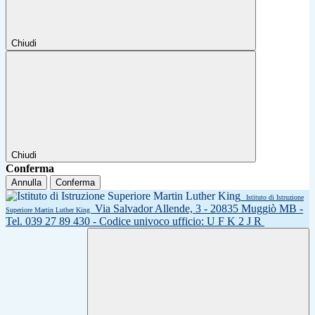
Chiudi
Chiudi
Conferma
Annulla
Conferma
Istituto di Istruzione
Via Salvador Allende, 3 - 20835 Muggiò MB -
Superiore Martin Luther King
Tel. 039 27 89 430 - Codice univoco ufficio: U F K 2 J R