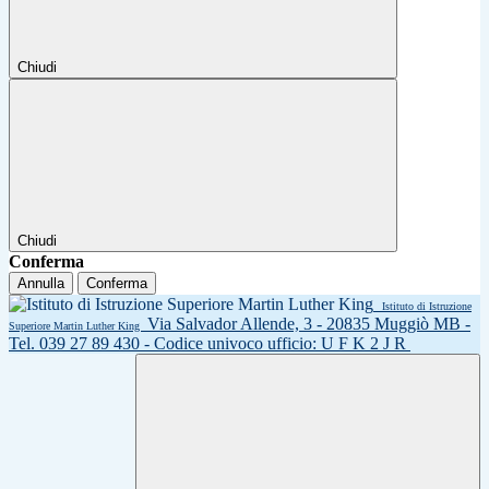
Chiudi
Chiudi
Conferma
Annulla
Conferma
Istituto di Istruzione
Via Salvador Allende, 3 - 20835 Muggiò MB -
Superiore Martin Luther King
Tel. 039 27 89 430 - Codice univoco ufficio: U F K 2 J R