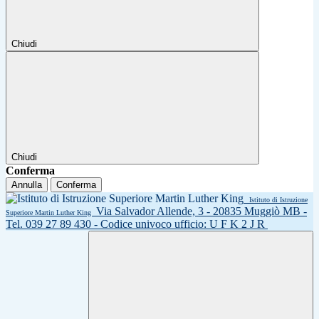
Chiudi
Chiudi
Conferma
Annulla
Conferma
Istituto di Istruzione
Via Salvador Allende, 3 - 20835 Muggiò MB -
Superiore Martin Luther King
Tel. 039 27 89 430 - Codice univoco ufficio: U F K 2 J R