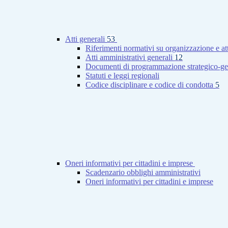
Atti generali
53
Riferimenti normativi su organizzazione e at
Atti amministrativi generali
12
Documenti di programmazione strategico-ge
Statuti e leggi regionali
Codice disciplinare e codice di condotta
5
Oneri informativi per cittadini e imprese
Scadenzario obblighi amministrativi
Oneri informativi per cittadini e imprese