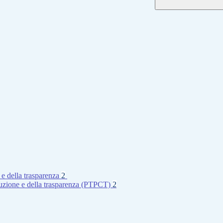
 e della trasparenza
2
rruzione e della trasparenza (PTPCT)
2