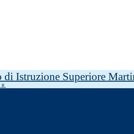
to di Istruzione Superiore Mar
J R