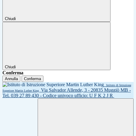
Chiudi
Chiudi
Conferma
Annulla
Conferma
Istituto di Istruzione
Via Salvador Allende, 3 - 20835 Muggiò MB -
Superiore Martin Luther King
Tel. 039 27 89 430 - Codice univoco ufficio: U F K 2 J R