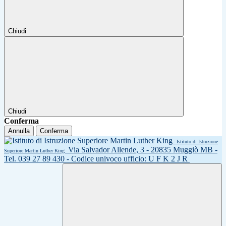
Chiudi
Chiudi
Conferma
Annulla
Conferma
Istituto di Istruzione
Via Salvador Allende, 3 - 20835 Muggiò MB -
Superiore Martin Luther King
Tel. 039 27 89 430 - Codice univoco ufficio: U F K 2 J R