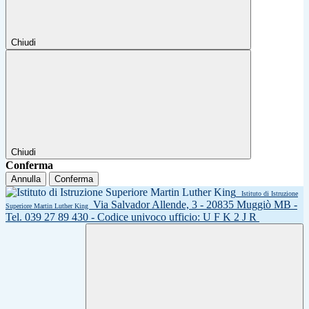
Chiudi
Chiudi
Conferma
Annulla
Conferma
Istituto di Istruzione
Via Salvador Allende, 3 - 20835 Muggiò MB -
Superiore Martin Luther King
Tel. 039 27 89 430 - Codice univoco ufficio: U F K 2 J R