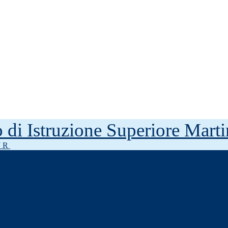
to di Istruzione Superiore Mar
J R