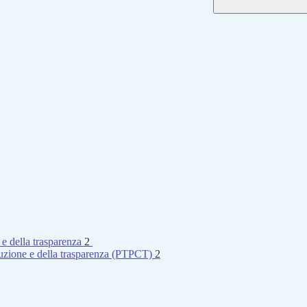
 e della trasparenza
2
rruzione e della trasparenza (PTPCT)
2