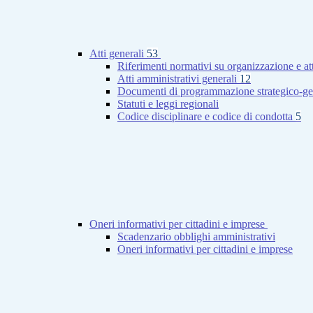
Atti generali
53
Riferimenti normativi su organizzazione e at
Atti amministrativi generali
12
Documenti di programmazione strategico-ge
Statuti e leggi regionali
Codice disciplinare e codice di condotta
5
Oneri informativi per cittadini e imprese
Scadenzario obblighi amministrativi
Oneri informativi per cittadini e imprese