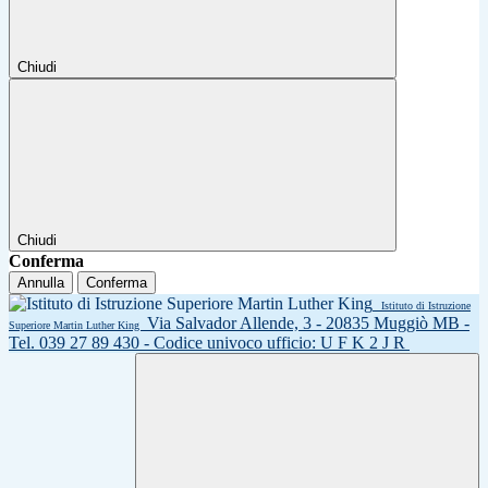
Chiudi
Chiudi
Conferma
Annulla
Conferma
Istituto di Istruzione
Via Salvador Allende, 3 - 20835 Muggiò MB -
Superiore Martin Luther King
Tel. 039 27 89 430 - Codice univoco ufficio: U F K 2 J R