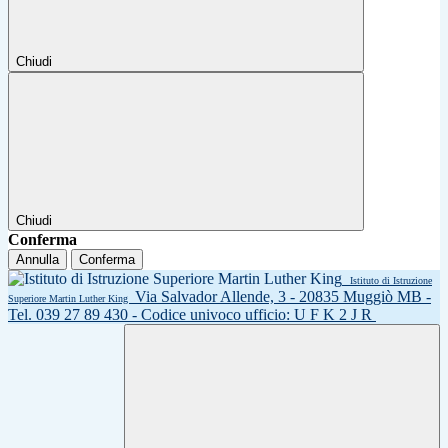
Chiudi
Chiudi
Conferma
Annulla
Conferma
Istituto di Istruzione
Via Salvador Allende, 3 - 20835 Muggiò MB -
Superiore Martin Luther King
Tel. 039 27 89 430 - Codice univoco ufficio: U F K 2 J R