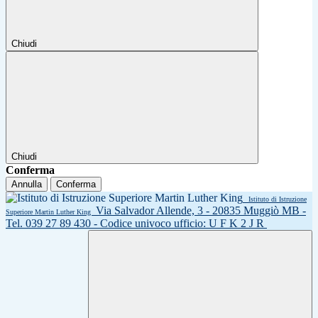
Chiudi
Chiudi
Conferma
Annulla
Conferma
Istituto di Istruzione
Via Salvador Allende, 3 - 20835 Muggiò MB -
Superiore Martin Luther King
Tel. 039 27 89 430 - Codice univoco ufficio: U F K 2 J R