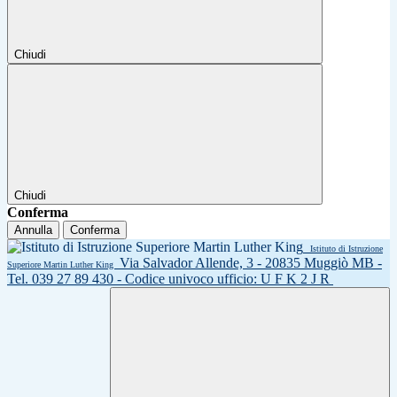
Chiudi
Chiudi
Conferma
Annulla
Conferma
Istituto di Istruzione
Via Salvador Allende, 3 - 20835 Muggiò MB -
Superiore Martin Luther King
Tel. 039 27 89 430 - Codice univoco ufficio: U F K 2 J R