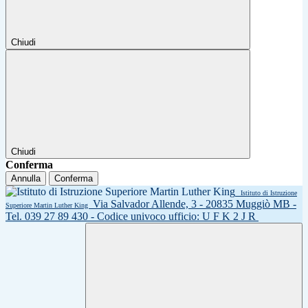
Chiudi
Chiudi
Conferma
Annulla
Conferma
Istituto di Istruzione
Via Salvador Allende, 3 - 20835 Muggiò MB -
Superiore Martin Luther King
Tel. 039 27 89 430 - Codice univoco ufficio: U F K 2 J R