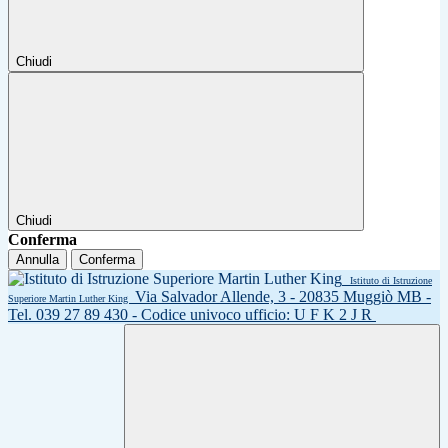
Chiudi
Chiudi
Conferma
Annulla
Conferma
Istituto di Istruzione
Via Salvador Allende, 3 - 20835 Muggiò MB -
Superiore Martin Luther King
Tel. 039 27 89 430 - Codice univoco ufficio: U F K 2 J R