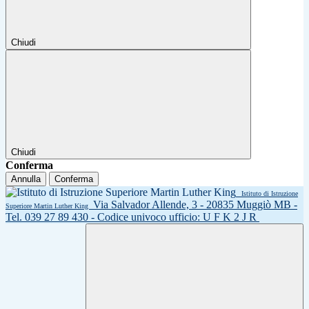
Chiudi
Chiudi
Conferma
Annulla
Conferma
Istituto di Istruzione
Via Salvador Allende, 3 - 20835 Muggiò MB -
Superiore Martin Luther King
Tel. 039 27 89 430 - Codice univoco ufficio: U F K 2 J R