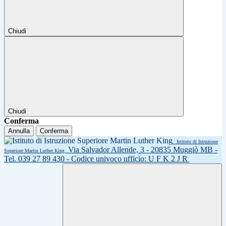
Chiudi
Chiudi
Conferma
Annulla
Conferma
Istituto di Istruzione
Via Salvador Allende, 3 - 20835 Muggiò MB -
Superiore Martin Luther King
Tel. 039 27 89 430 - Codice univoco ufficio: U F K 2 J R