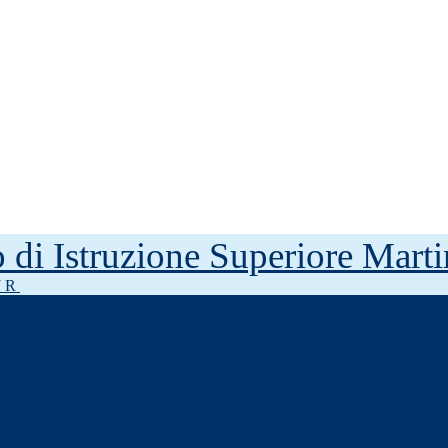
to di Istruzione Superiore Mar
J R