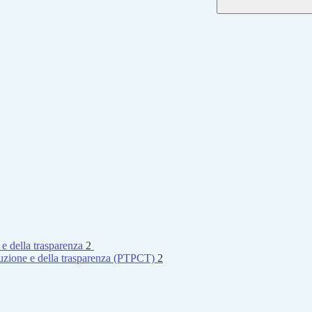
 e della trasparenza
2
rruzione e della trasparenza (PTPCT)
2