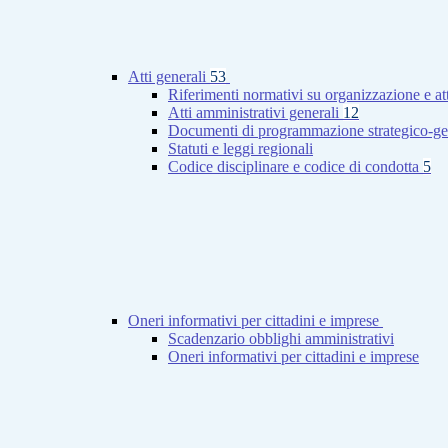
Atti generali
53
Riferimenti normativi su organizzazione e at
Atti amministrativi generali
12
Documenti di programmazione strategico-ge
Statuti e leggi regionali
Codice disciplinare e codice di condotta
5
Oneri informativi per cittadini e imprese
Scadenzario obblighi amministrativi
Oneri informativi per cittadini e imprese