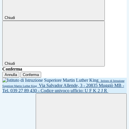
Chiudi
Chiudi
Conferma
Annulla
Conferma
Istituto di Istruzione
Via Salvador Allende, 3 - 20835 Muggiò MB -
Superiore Martin Luther King
Tel. 039 27 89 430 - Codice univoco ufficio: U F K 2 J R