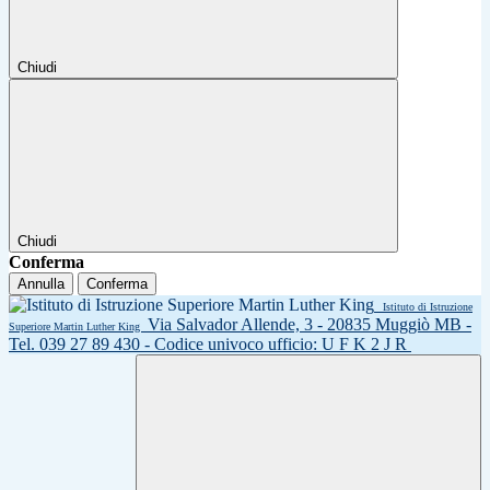
Chiudi
Chiudi
Conferma
Annulla
Conferma
Istituto di Istruzione
Via Salvador Allende, 3 - 20835 Muggiò MB -
Superiore Martin Luther King
Tel. 039 27 89 430 - Codice univoco ufficio: U F K 2 J R