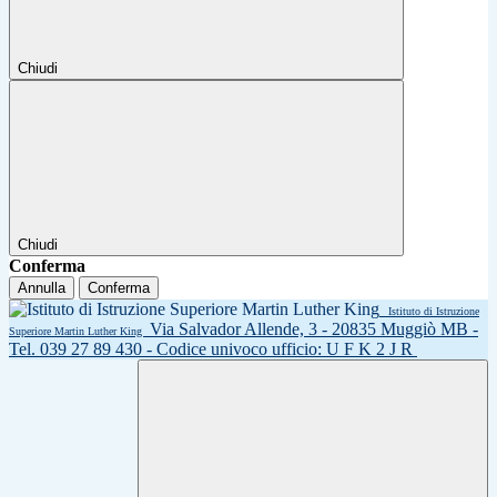
Chiudi
Chiudi
Conferma
Annulla
Conferma
Istituto di Istruzione
Via Salvador Allende, 3 - 20835 Muggiò MB -
Superiore Martin Luther King
Tel. 039 27 89 430 - Codice univoco ufficio: U F K 2 J R