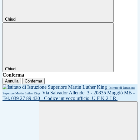
Chiudi
Chiudi
Conferma
Annulla
Conferma
Istituto di Istruzione
Via Salvador Allende, 3 - 20835 Muggiò MB -
Superiore Martin Luther King
Tel. 039 27 89 430 - Codice univoco ufficio: U F K 2 J R