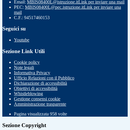
Email:
MBIS08400L@istruzione.it
Link per inviare una mail
PEC:
MBIS08400L@pec.istruzione.it
Link per inviare una
mail
C.F.: 94517460153
Seguici su
Youtube
Sezione Link Utili
Cookie policy
Note legali
Informativa Privacy
Ufficio Relazioni con il Pubblico
Dichiarazione di accessibilità
Obiettivi di accessibilità
Whistleblowing
Gestione consensi cookie
Amministrazione trasparente
Pagina visualizzata
958
volte
Sezione Copyright