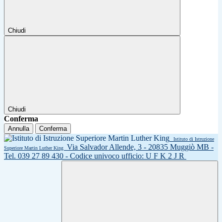
Chiudi
Chiudi
Conferma
Annulla
Conferma
Istituto di Istruzione
Via Salvador Allende, 3 - 20835 Muggiò MB -
Superiore Martin Luther King
Tel. 039 27 89 430 - Codice univoco ufficio: U F K 2 J R