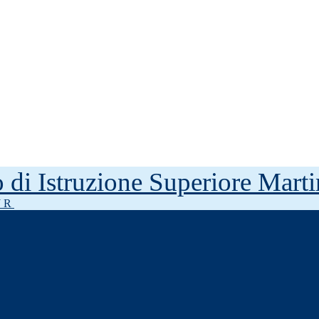
to di Istruzione Superiore Mar
J R