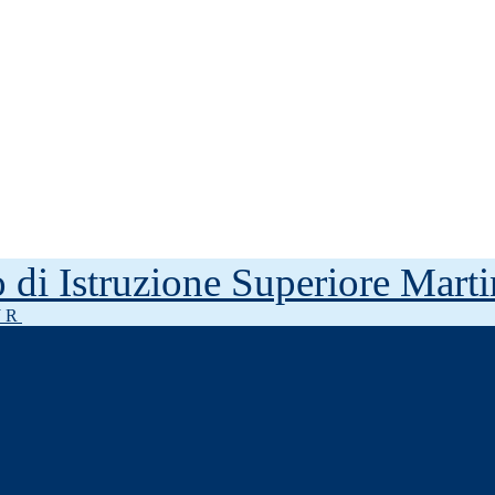
to di Istruzione Superiore Mar
J R