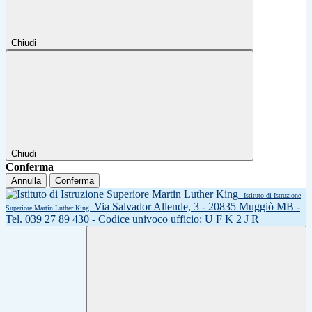
Chiudi
Chiudi
Conferma
Annulla
Conferma
Istituto di Istruzione
Via Salvador Allende, 3 - 20835 Muggiò MB -
Superiore Martin Luther King
Tel. 039 27 89 430 - Codice univoco ufficio: U F K 2 J R