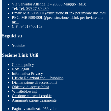
Via Salvador Allende, 3 - 20835 Muggio' (MB)
Tel:
Tel. 039 27 89 430
Email:
MBIS08400L@istruzione.it
Link per inviare una mail
PEC:
MBIS08400L@pec.istruzione.it
Link per inviare una
mail
C.F.: 94517460153
Seguici su
Youtube
Sezione Link Utili
Cookie policy
Note legali
Informativa Privacy
Ufficio Relazioni con il Pubblico
Dichiarazione di accessibilità
Obiettivi di accessibilità
Whistleblowing
Gestione consensi cookie
Amministrazione trasparente
Pagina visualizzata
953
volte