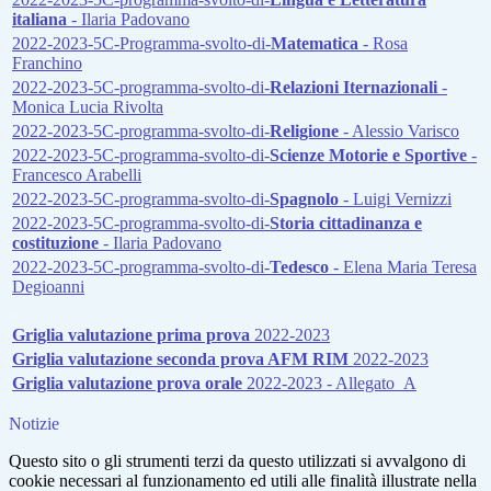
italiana
- Ilaria Padovano
2022-2023-5C-Programma-svolto-di-
Matematica
- Rosa
Franchino
2022-2023-5C-programma-svolto-di-
Relazioni Iternazionali
-
Monica Lucia Rivolta
2022-2023-5C-programma-svolto-di-
Religione
- Alessio Varisco
2022-2023-5C-programma-svolto-di-
Scienze Motorie e Sportive
-
Francesco Arabelli
2022-2023-5C-programma-svolto-di-
Spagnolo
- Luigi Vernizzi
2022-2023-5C-programma-svolto-di-
Storia cittadinanza e
costituzione
- Ilaria Padovano
2022-2023-5C-programma-svolto-di-
Tedesco
- Elena Maria Teresa
Degioanni
.
Griglia valutazione prima prova
2022-2023
Griglia valutazione seconda prova AFM RIM
2022-2023
Griglia valutazione prova orale
2022-2023 - Allegato_A
Notizie
Questo sito o gli strumenti terzi da questo utilizzati si avvalgono di
cookie necessari al funzionamento ed utili alle finalità illustrate nella