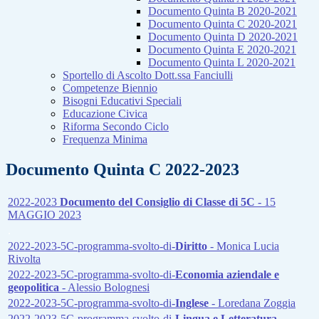
Documento Quinta B 2020-2021
Documento Quinta C 2020-2021
Documento Quinta D 2020-2021
Documento Quinta E 2020-2021
Documento Quinta L 2020-2021
Sportello di Ascolto Dott.ssa Fanciulli
Competenze Biennio
Bisogni Educativi Speciali
Educazione Civica
Riforma Secondo Ciclo
Frequenza Minima
Documento Quinta C 2022-2023
2022-2023
Documento del Consiglio di Classe di 5C
- 15
MAGGIO 2023
.
2022-2023-5C-programma-svolto-di-
Diritto
- Monica Lucia
Rivolta
2022-2023-5C-programma-svolto-di-
Economia aziendale e
geopolitica
- Alessio Bolognesi
2022-2023-5C-programma-svolto-di-
Inglese
- Loredana Zoggia
2022-2023-5C-programma-svolto-di-
Lingua e Letteratura