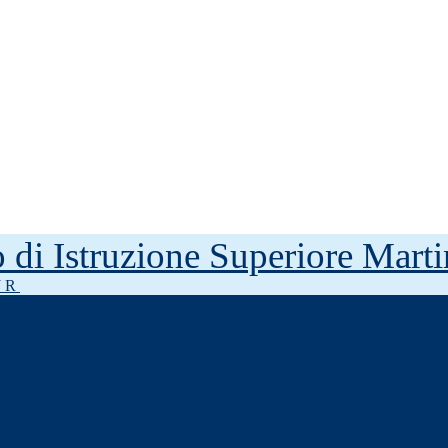
to di Istruzione Superiore Mar
J R