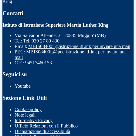
King
Contatti
Istituto di Istruzione Superiore Martin Luther King
Via Salvador Allende, 3 - 20835 Muggio' (MB)
Tel:
Tel. 039 27 89 430
Email:
MBIS08400L@istruzione.it
Link per inviare una mail
PEC:
MBIS08400L@pec.istruzione.it
Link per inviare una
mail
C.F.: 94517460153
Seguici su
Youtube
Sezione Link Utili
Cookie policy
Note legali
Informativa Privacy
Ufficio Relazioni con il Pubblico
Dichiarazione di accessibilità