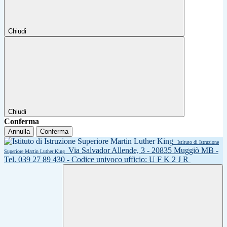
Chiudi
Chiudi
Conferma
Annulla
Conferma
Istituto di Istruzione
Via Salvador Allende, 3 - 20835 Muggiò MB -
Superiore Martin Luther King
Tel. 039 27 89 430 - Codice univoco ufficio: U F K 2 J R