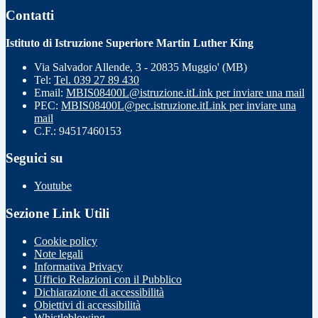
Contatti
Istituto di Istruzione Superiore Martin Luther King
Via Salvador Allende, 3 - 20835 Muggio' (MB)
Tel:
Tel. 039 27 89 430
Email:
MBIS08400L@istruzione.it
Link per inviare una mail
PEC:
MBIS08400L@pec.istruzione.it
Link per inviare una
mail
C.F.: 94517460153
Seguici su
Youtube
Sezione Link Utili
Cookie policy
Note legali
Informativa Privacy
Ufficio Relazioni con il Pubblico
Dichiarazione di accessibilità
Obiettivi di accessibilità
Whistleblowing