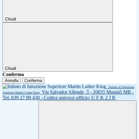
Chiudi
Chiudi
Conferma
Annulla
Conferma
Istituto di Istruzione
Via Salvador Allende, 3 - 20835 Muggiò MB -
Superiore Martin Luther King
Tel. 039 27 89 430 - Codice univoco ufficio: U F K 2 J R