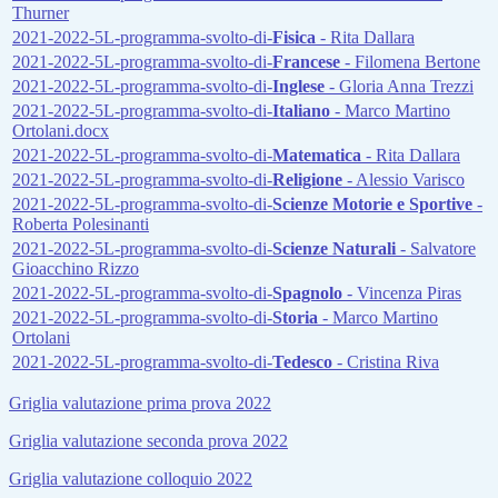
Thurner
2021-2022-5L-programma-svolto-di-
Fisica
- Rita Dallara
2021-2022-5L-programma-svolto-di-
Francese
- Filomena Bertone
2021-2022-5L-programma-svolto-di-
Inglese
- Gloria Anna Trezzi
2021-2022-5L-programma-svolto-di-
Italiano
- Marco Martino
Ortolani.docx
2021-2022-5L-programma-svolto-di-
Matematica
- Rita Dallara
2021-2022-5L-programma-svolto-di-
Religione
- Alessio Varisco
2021-2022-5L-programma-svolto-di-
Scienze Motorie e Sportive
-
Roberta Polesinanti
2021-2022-5L-programma-svolto-di-
Scienze Naturali
- Salvatore
Gioacchino Rizzo
2021-2022-5L-programma-svolto-di-
Spagnolo
- Vincenza Piras
2021-2022-5L-programma-svolto-di-
Storia
- Marco Martino
Ortolani
2021-2022-5L-programma-svolto-di-
Tedesco
- Cristina Riva
Griglia valutazione prima prova 2022
Griglia valutazione seconda prova 2022
Griglia valutazione colloquio 2022