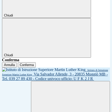
Chiudi
Chiudi
Conferma
Annulla
Conferma
Istituto di Istruzione
Via Salvador Allende, 3 - 20835 Muggiò MB -
Superiore Martin Luther King
Tel. 039 27 89 430 - Codice univoco ufficio: U F K 2 J R