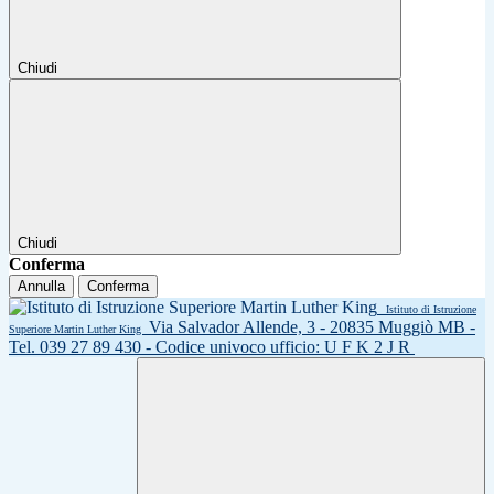
Chiudi
Chiudi
Conferma
Annulla
Conferma
Istituto di Istruzione
Via Salvador Allende, 3 - 20835 Muggiò MB -
Superiore Martin Luther King
Tel. 039 27 89 430 - Codice univoco ufficio: U F K 2 J R