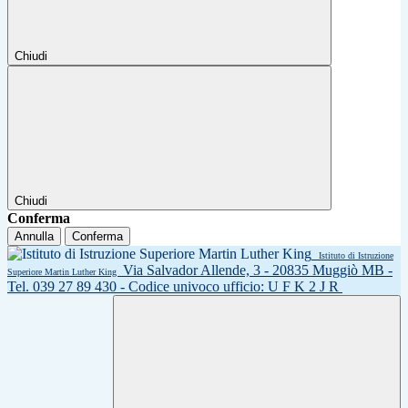
Chiudi
Chiudi
Conferma
Annulla
Conferma
Istituto di Istruzione
Via Salvador Allende, 3 - 20835 Muggiò MB -
Superiore Martin Luther King
Tel. 039 27 89 430 - Codice univoco ufficio: U F K 2 J R