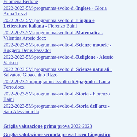
Filomena Bertone
2022-2023-5M-programma-svolto-di-
Inglese
- Gloria
Anna Trezzi
2022-2023-5M-programma-svolto-di-
Lingua e
Letteratura italiana
- Fiorenzo Baini
2022-2023-5M-programma-svolto-di-
Matematica
-
Valentina Arosio.docx
2022-2023-5M-programma-svolto-di-
Scienze motorie
-
Ruggero Denis Passador
2022-2023-5M-programma-svolto-di-
Religione
- Alessio
Varisco
2022-2023-5M-programma-svolto-di-
Scienze naturali
-
Salvatore Gioacchino Rizzo
2022-2023-5m-programma-svolto-di-
Spagnolo
- Laura
Ferro.docx
2022-2023-5M-programma-svolto-di-
Storia
- Fiorenzo
Baini
2022-2023-5M-programma-svolto-di-
Storia dell'arte
-
Sara Alessandrello
.
Griglia valutazione prima prova
2022-2023
Griglia valutazione seconda prova Liceo Linguistico