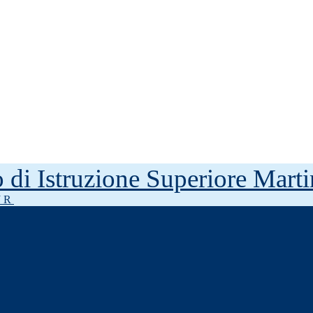
to di Istruzione Superiore Mar
J R