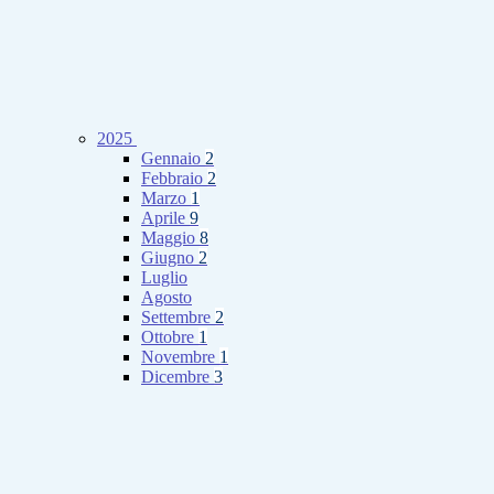
2025
Gennaio
2
Febbraio
2
Marzo
1
Aprile
9
Maggio
8
Giugno
2
Luglio
Agosto
Settembre
2
Ottobre
1
Novembre
1
Dicembre
3