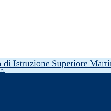
to di Istruzione Superiore Mar
J R