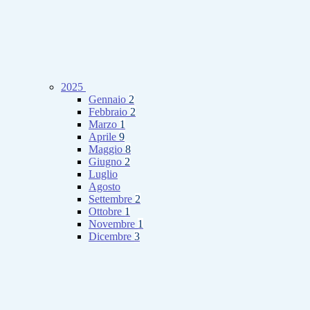
2025
Gennaio
2
Febbraio
2
Marzo
1
Aprile
9
Maggio
8
Giugno
2
Luglio
Agosto
Settembre
2
Ottobre
1
Novembre
1
Dicembre
3