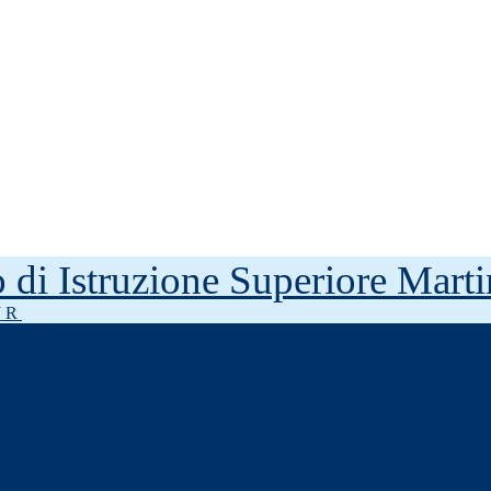
to di Istruzione Superiore Mar
J R