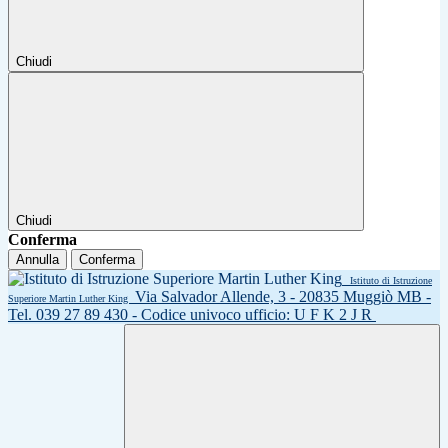
Chiudi
Chiudi
Conferma
Annulla
Conferma
Istituto di Istruzione
Via Salvador Allende, 3 - 20835 Muggiò MB -
Superiore Martin Luther King
Tel. 039 27 89 430 - Codice univoco ufficio: U F K 2 J R