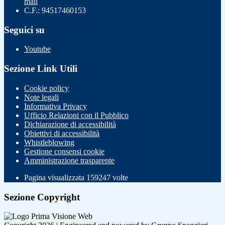
mail
C.F.: 94517460153
Seguici su
Youtube
Sezione Link Utili
Cookie policy
Note legali
Informativa Privacy
Ufficio Relazioni con il Pubblico
Dichiarazione di accessibilità
Obiettivi di accessibilità
Whistleblowing
Gestione consensi cookie
Amministrazione trasparente
Pagina visualizzata
159247
volte
Sezione Copyright