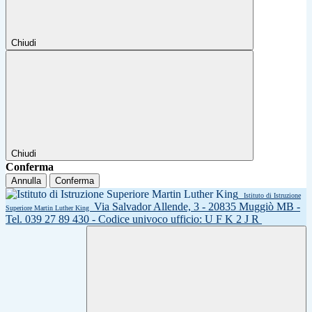
Chiudi
Chiudi
Conferma
Annulla
Conferma
Istituto di Istruzione
Via Salvador Allende, 3 - 20835 Muggiò MB -
Superiore Martin Luther King
Tel. 039 27 89 430 - Codice univoco ufficio: U F K 2 J R