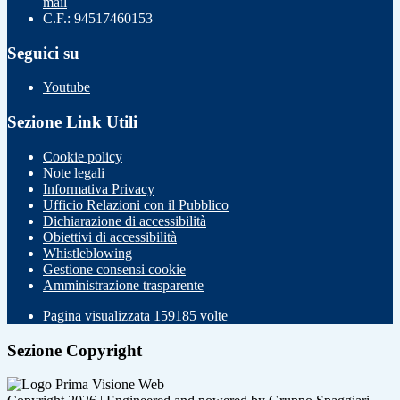
mail
C.F.: 94517460153
Seguici su
Youtube
Sezione Link Utili
Cookie policy
Note legali
Informativa Privacy
Ufficio Relazioni con il Pubblico
Dichiarazione di accessibilità
Obiettivi di accessibilità
Whistleblowing
Gestione consensi cookie
Amministrazione trasparente
Pagina visualizzata
159185
volte
Sezione Copyright